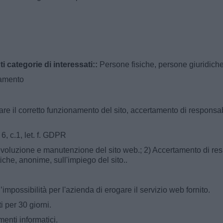
i categorie di interessati::
Persone fisiche, persone giuridiche
ttamento
re il corretto funzionamento del sito, accertamento di responsabili
 6, c.1, let. f. GDPR
'evoluzione e manutenzione del sito web.; 2) Accertamento di respo
stiche, anonime, sull'impiego del sito..
impossibilità per l'azienda di erogare il servizio web fornito.
 per 30 giorni.
menti informatici.