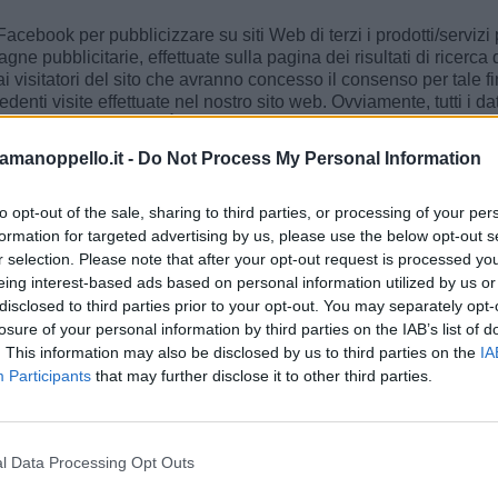
book per pubblicizzare su siti Web di terzi i prodotti/servizi pr
e pubblicitarie, effettuate sulla pagina dei risultati di ricerca
visitatori del sito che avranno concesso il consenso per tale final
enti visite effettuate nel nostro sito web. Ovviamente, tutti i dat
 di Google e Facebook. È possibile opporsi alle campagne pubblic
ps://adssettings.google.com/authenticated?hl=it#display_optout
amanoppello.it -
Do Not Process My Personal Information
/
et. a. GDPR
to opt-out of the sale, sharing to third parties, or processing of your per
igurazione e gestione di campagne pubblicitarie svolte sulla pia
formation for targeted advertising by us, please use the below opt-out s
r selection. Please note that after your opt-out request is processed y
o del consenso comporterà l'impossibilità, per il Titolare del Tra
eing interest-based ads based on personal information utilized by us or
disclosed to third parties prior to your opt-out. You may separately opt-
 del cookie di remarketing, impiegati da questo sito, è pari a 3
losure of your personal information by third parties on the IAB’s list of
. This information may also be disclosed by us to third parties on the
IA
ntemente, con strumenti informatici.
Participants
that may further disclose it to other third parties.
are, Facebook (“
Social Media
”) raccoglie informazioni quali ad e
i (indirizzi IP, sistema operativo, tipo di browser, impostazioni d
l Data Processing Opt Outs
 da determinati eventi registrati dai server di Facebook quando 