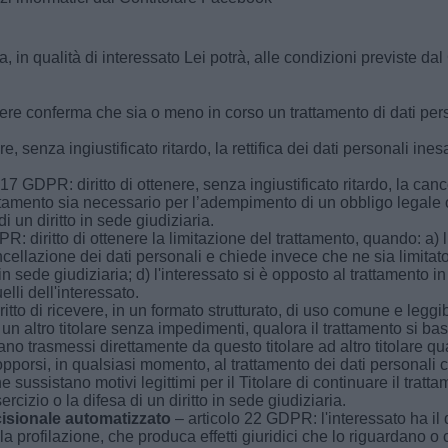
a, in qualità di interessato Lei potrà, alle condizioni previste dal 
nere conferma che sia o meno in corso un trattamento di dati pers
e, senza ingiustificato ritardo, la rettifica dei dati personali ine
17 GDPR: diritto di ottenere, senza ingiustificato ritardo, la canc
rattamento sia necessario per l’adempimento di un obbligo legale 
i un diritto in sede giudiziaria.
: diritto di ottenere la limitazione del trattamento, quando: a) l’
ncellazione dei dati personali e chiede invece che ne sia limitato l
 in sede giudiziaria; d) l'interessato si è opposto al trattamento i
elli dell'interessato.
itto di ricevere, in un formato strutturato, di uso comune e leggi
li a un altro titolare senza impedimenti, qualora il trattamento si 
 siano trasmessi direttamente da questo titolare ad altro titolare qu
opporsi, in qualsiasi momento, al trattamento dei dati personali c
sussistano motivi legittimi per il Titolare di continuare il trattam
rcizio o la difesa di un diritto in sede giudiziaria.
cisionale automatizzato
– articolo 22 GDPR: l'interessato ha il
 profilazione, che produca effetti giuridici che lo riguardano o