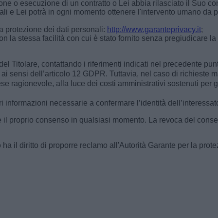
one o esecuzione di un contratto o Lei abbia rilasciato il Suo c
li e Lei potrà in ogni momento ottenere l'intervento umano da par
la protezione dei dati personali:
http://www.garanteprivacy.it
;
n la stessa facilità con cui è stato fornito senza pregiudicare l
i del Titolare, contattando i riferimenti indicati nel precedente pun
uito ai sensi dell’articolo 12 GDPR. Tuttavia, nel caso di richiest
spese ragionevole, alla luce dei costi amministrativi sostenuti per
ori informazioni necessarie a confermare l’identità dell’interessat
care il proprio consenso in qualsiasi momento. La revoca del conse
ha il diritto di proporre reclamo all'Autorità Garante per la prot