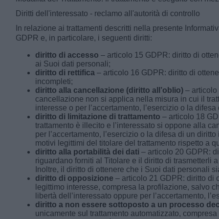
Diritti dell'interessato - reclamo all'autorità di controllo
In relazione ai trattamenti descritti nella presente Informativ
GDPR e, in particolare, i seguenti diritti:
diritto di accesso
– articolo 15 GDPR: diritto di otte
ai Suoi dati personali;
diritto di rettifica
– articolo 16 GDPR: diritto di ottener
incompleti;
diritto alla cancellazione (diritto all’oblio)
– articolo 
cancellazione non si applica nella misura in cui il t
interesse o per l’accertamento, l’esercizio o la difesa d
diritto di limitazione di trattamento
– articolo 18 GDPR
trattamento è illecito e l’interessato si oppone alla ca
per l’accertamento, l’esercizio o la difesa di un diritto
motivi legittimi del titolare del trattamento rispetto a qu
diritto alla portabilità dei dati
– articolo 20 GDPR: dir
riguardano forniti al Titolare e il diritto di trasmetter
Inoltre, il diritto di ottenere che i Suoi dati personali
diritto di opposizione
– articolo 21 GDPR: diritto di 
legittimo interesse, compresa la profilazione, salvo che 
libertà dell’interessato oppure per l’accertamento, l’ese
diritto a non essere sottoposto a un processo de
unicamente sul trattamento automatizzato, compresa la