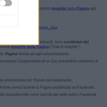
colta di dati statistici definiti
Insights
della
Pagina
agli
e presenti.
rivacy/explanation
ormation_about_page_insights_data
anal Harbour, Dublin 2, Ireland) sono
contitolari del
 tramite
Insights
della Pagina
("Dati di Insights").
ella
Pagina
fornita ad ogni amministratore.
è necessaria l’acquisizione di un Suo preventivo consenso al
ook amministrata dal Titolare del trattamento.
i fornire servizi tramite la Pagina pubblicata su Facebook.
nalità sopradescritte come specificato nelle policy Facebook