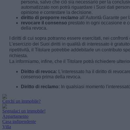
persona, salvo che ciò sia necessario per la conclusi
automatizzato non potrà riguardare i Suoi dati persona
opinione e contestare la decisione.
diritto di proporre reclamo
all’Autorità Garante per 
revocare il consenso
prestato in ogni occasione e co
della revoca.
I diritti di cui sopra potranno essere esercitati, nei confront
L’esercizio dei Suoi diritti in qualità di interessato è grat
ripetitività, il Titolare potrebbe addebitarle un contributo 
richiesta.
La informiamo, infine, che il Titolare potrà richiedere ulteri
Diritto di revoca:
L'interessato ha il diritto di revo
consenso prima della revoca.
Diritto di reclamo:
In qualsiasi momento l'interessato 
Cerchi un immobile?
Segnalaci un immobile!
Appartamento
Casa indipendente
Villa