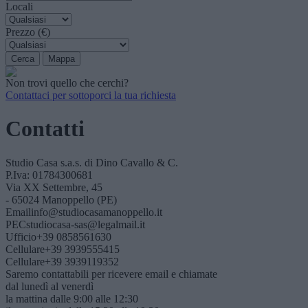
Locali
Prezzo (€)
Non trovi quello che cerchi?
Contattaci per sottoporci la tua richiesta
Contatti
Studio Casa s.a.s. di Dino Cavallo & C.
P.Iva: 01784300681
Via XX Settembre, 45
- 65024 Manoppello (PE)
Email
info@studiocasamanoppello.it
PEC
studiocasa-sas@legalmail.it
Ufficio
+39 0858561630
Cellulare
+39 3939555415
Cellulare
+39 3939119352
Saremo contattabili per ricevere email e chiamate
dal lunedì al venerdì
la mattina dalle 9:00 alle 12:30