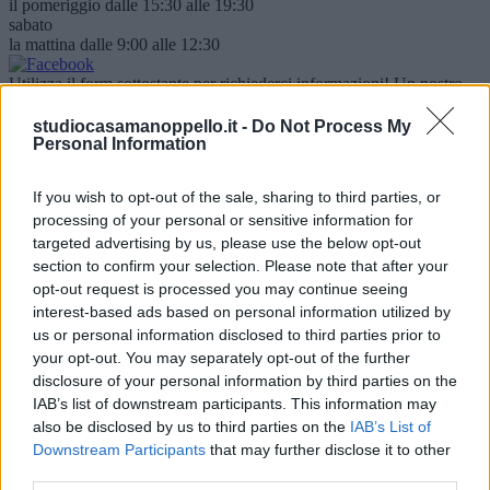
il pomeriggio dalle 15:30 alle 19:30
sabato
la mattina dalle 9:00 alle 12:30
Utilizza il form sottostante per richiederci informazioni! Un nostro
operatore ti conttatterà appena possibile.
Nominativo
studiocasamanoppello.it -
Do Not Process My
Personal Information
Email
If you wish to opt-out of the sale, sharing to third parties, or
Telefono
processing of your personal or sensitive information for
targeted advertising by us, please use the below opt-out
Oggetto
section to confirm your selection. Please note that after your
opt-out request is processed you may continue seeing
Testo
interest-based ads based on personal information utilized by
us or personal information disclosed to third parties prior to
Dichiaro di aver accettato le condizioni indicate nella
normativa
your opt-out. You may separately opt-out of the further
sulla privacy
.
disclosure of your personal information by third parties on the
Accetto
IAB’s list of downstream participants. This information may
Presto specifico consenso opzionale al trattamento dei miei dati
also be disclosed by us to third parties on the
IAB’s List of
personali per le finalità di marketing diretto.
Downstream Participants
that may further disclose it to other
Accetto
third parties.
Rifiuto