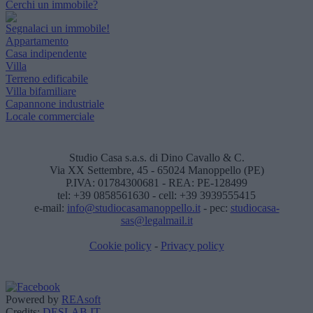
Cerchi un immobile?
Segnalaci un immobile!
Appartamento
Casa indipendente
Villa
Terreno edificabile
Villa bifamiliare
Capannone industriale
Locale commerciale
Studio Casa s.a.s. di Dino Cavallo & C.
Via XX Settembre, 45 - 65024 Manoppello (PE)
P.IVA: 01784300681 - REA: PE-128499
tel: +39 0858561630 - cell: +39 3939555415
e-mail:
info@studiocasamanoppello.it
- pec:
studiocasa-
sas@legalmail.it
Cookie policy
-
Privacy policy
Powered by
REAsoft
Credits:
DESLAB.IT