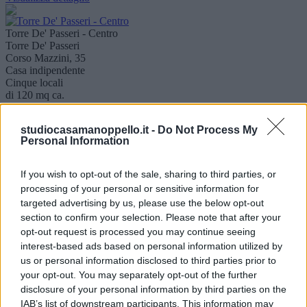
Torre De' Passeri - Centro
Torre De' Passeri
Corso Mazzini, 35
Casa indipendente
Cinque locali
di 120 mq ca.
Vendesi a
60.000 €
studiocasamanoppello.it -
Do Not Process My
TORRE DE' PASSERI: Proponiamo in vendita casa indipendente
Personal Information
su due livelli con piano seminterrato. Al piano terra: ingresso, ampio
soggiorno,..
Visualizza dettaglio
If you wish to opt-out of the sale, sharing to third parties, or
processing of your personal or sensitive information for
targeted advertising by us, please use the below opt-out
Centro Storico
Manoppello
section to confirm your selection. Please note that after your
Rione Fara, 5
opt-out request is processed you may continue seeing
Casa indipendente
interest-based ads based on personal information utilized by
Sette locali
us or personal information disclosed to third parties prior to
di 150 mq ca.
your opt-out. You may separately opt-out of the further
Vendesi a
disclosure of your personal information by third parties on the
75.000 €
"Casa indipendente in Manoppello Centro Storico" Vieni a scoprire
IAB’s list of downstream participants. This information may