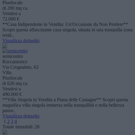
Plurilocale
di 200 mq ca.
Vendesi a
72.000 €
**Casa Indipendente in Vendita: Un'Occasione da Non Perdere**
Scopri questa affascinante casa singola, situata in una tranquilla zona
resid..
Visualizza dettaglio
semicentro
Roccamorice
Via Crognaleto, 62
Villa
Plurilocale
di 626 mq ca.
Vendesi a
490.000 €
**Villa Singola in Vendita a Piana delle Castagne** Scopri questa
magnifica villa singola immersa nella tranquillità e nella bellezza
panor..
Visualizza dettaglio
1
2
3
4
Totale immobili:
28