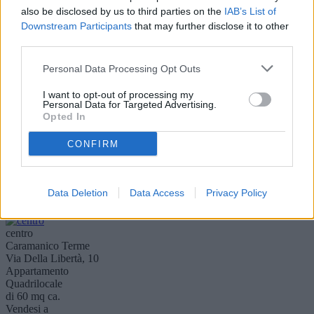
questa fantastica soluzione nel cuore del centro storico di
also be disclosed by us to third parties on the
IAB’s List of
Manoppello. I..
Downstream Participants
that may further disclose it to other
Visualizza dettaglio
third parties.
Personal Data Processing Opt Outs
Centro Storico
Scafa
I want to opt-out of processing my
Via I Maggio, 23
Personal Data for Targeted Advertising.
Casa indipendente
Opted In
di 125 mq ca.
Vendesi a
CONFIRM
75.000 €
SCAFA: Vi proponiamo in vendita, in Via I Maggio, una graziosa
casa indipendente posta su due livelli: al piano terra, grande cucina
abitabi..
Data Deletion
Data Access
Privacy Policy
Visualizza dettaglio
centro
Caramanico Terme
Via Della Libertà, 10
Appartamento
Quadrilocale
di 60 mq ca.
Vendesi a