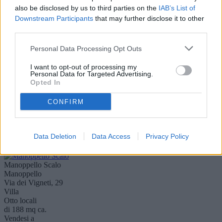
e panor..
also be disclosed by us to third parties on the
IAB’s List of
Visualizza dettaglio
Downstream Participants
that may further disclose it to other
third parties.
semicentro
Personal Data Processing Opt Outs
Scafa
Strada Statale 5, 72
I want to opt-out of processing my
Capannone industriale
Personal Data for Targeted Advertising.
Trilocale
Opted In
di 500 mq ca.
Affittasi a
CONFIRM
2.700 €
rif. MAN-1805 : in posizione particolarmente strategica, a
pochissima distanza da autostrada e principali servizi, disponiamo di
capannone i..
Data Deletion
Data Access
Privacy Policy
Visualizza dettaglio
Manoppello Scalo
Manoppello
Via dei Vigneti, 29
Villa
Otto locali
di 188 mq ca.
Vendesi a