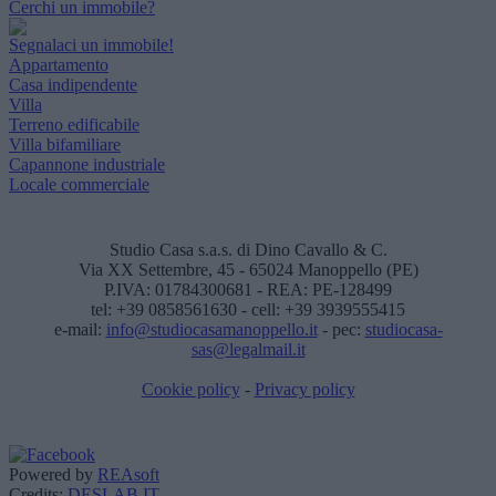
Cerchi un immobile?
Segnalaci un immobile!
Appartamento
Casa indipendente
Villa
Terreno edificabile
Villa bifamiliare
Capannone industriale
Locale commerciale
Studio Casa s.a.s. di Dino Cavallo & C.
Via XX Settembre, 45 - 65024 Manoppello (PE)
P.IVA: 01784300681 - REA: PE-128499
tel: +39 0858561630 - cell: +39 3939555415
e-mail:
info@studiocasamanoppello.it
- pec:
studiocasa-
sas@legalmail.it
Cookie policy
-
Privacy policy
Powered by
REAsoft
Credits:
DESLAB.IT