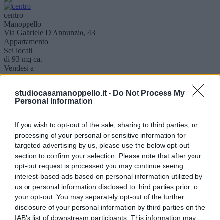
centro
Manoppello
Via Gabriele D'Annunzio, 43
Appartamento
Sei locali
di 93 mq ca.
Vendesi a
95.000 €
**Appartamento in Vendita - Investimento Ideale** Scopri questo
studiocasamanoppello.it -
Do Not Process My
affascinante appartamento situato al primo piano di un piccolo
Personal Information
stabile comp..
Visualizza dettaglio
If you wish to opt-out of the sale, sharing to third parties, or
processing of your personal or sensitive information for
Manoppello Scalo
targeted advertising by us, please use the below opt-out
Manoppello
Via Parco Nazionale D'Abruzzo, 10
section to confirm your selection. Please note that after your
Villa
opt-out request is processed you may continue seeing
Plurilocale
interest-based ads based on personal information utilized by
di 320 mq ca.
us or personal information disclosed to third parties prior to
Vendesi a
your opt-out. You may separately opt-out of the further
180.000 €
disclosure of your personal information by third parties on the
**Splendida Villa Singola con Vista Panoramica in Vendita**
Scopri questa magnifica villa singola situata in una posizione rialzata
IAB’s list of downstream participants. This information may