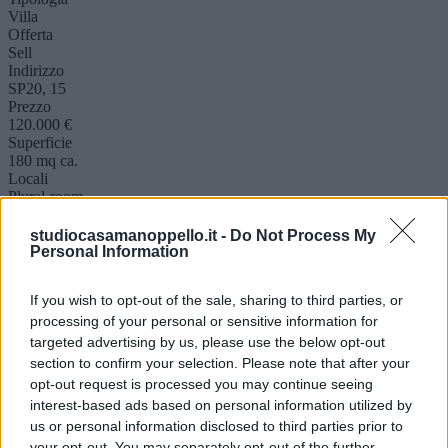
Villa
Offerta
Sell
Indirizzo
SP20, 15
Prezzo
120.000 €
Superficie
180 mq ca.
Locali
Plural-room
Classe E.
Non dichiarata
studiocasamanoppello.it -
Do Not Process My
Personal Information
Descrizione
Altro
If you wish to opt-out of the sale, sharing to third parties, or
Mappa
processing of your personal or sensitive information for
**In Vendita: Opportunità Unica a Villa Oliveti di Rosciano**
targeted advertising by us, please use the below opt-out
Scopri questa straordinaria proprietà situata in una posizione
section to confirm your selection. Please note that after your
tranquilla e strategica a Villa Oliveti di Rosciano. Un lotto di terreno
edificabile di circa 2.600 mq ospita una costruzione al grezzo,
opt-out request is processed you may continue seeing
attualmente destinata a scuderia, con la possibilità di trasformarla in
interest-based ads based on personal information utilized by
una splendida villa singola su un unico livello. Il progetto
us or personal information disclosed to third parties prior to
architettonico è già disponibile, permettendoti di personalizzare la
your opt-out. You may separately opt-out of the further