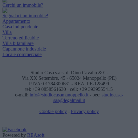
Cerchi un immobile?
Segnalaci un immobile!
Appartamento
Casa indipendente
Villa
Terreno edificabile
Villa bifamiliare
Capannone industriale
Locale commerciale
Studio Casa s.a.s. di Dino Cavallo & C.
Via XX Settembre, 45 - 65024 Manoppello (PE)
P.IVA: 01784300681 - REA: PE-128499
tel: +39 0858561630 - cell: +39 3939555415
e-mail:
info@studiocasamanoppello.it
- pec:
studiocasa-
sas@legalmail.it
Cookie policy
-
Privacy policy
Powered by
REAsoft