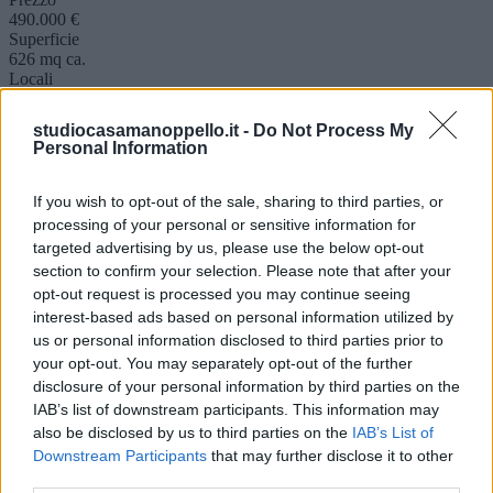
490.000 €
Superficie
626 mq ca.
Locali
Plurilocale
studiocasamanoppello.it -
Do Not Process My
Descrizione
Personal Information
Altro
Mappa
If you wish to opt-out of the sale, sharing to third parties, or
**Villa Singola in Vendita a Piana delle Castagne** Scopri questa
magnifica villa singola immersa nella tranquillità e nella bellezza
processing of your personal or sensitive information for
panoramica di Piana delle Castagne. Un'opportunità unica per vivere
targeted advertising by us, please use the below opt-out
in pieno contatto con la natura, composta da due unità immobiliari
section to confirm your selection. Please note that after your
distinte. La proprietà si estende su una superficie totale di circa 600
opt-out request is processed you may continue seeing
mq, circondata da un giardino e corte esclusiva di 3200 mq, ideale
interest-based ads based on personal information utilized by
per chi cerca privacy e spazio all'aperto. L'Immobile A è una villa
us or personal information disclosed to third parties prior to
moderna su quattro livelli, costruita nel 2010, che offre 354 mq di
comfort e versatilità. Con un garage, un ampio terrazzo e cinque
your opt-out. You may separately opt-out of the further
miniappartamenti con ingressi separati, è perfetta per una famiglia
disclosure of your personal information by third parties on the
numerosa o per chi desidera investire in un'attività ricettiva.
IAB’s list of downstream participants. This information may
L'Immobile B, invece, è una casa storica risalente al 1900,
also be disclosed by us to third parties on the
IAB’s List of
ristrutturata esternamente e rinforzata sismicamente, con un tetto in
Downstream Participants
that may further disclose it to other
legno rifatto. Anche se la struttura interna è allo stato grezzo, offre
third parties.
un potenziale incredibile per personalizzare gli spazi a proprio