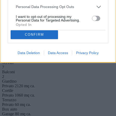
piacimento. La posizione strategica della villa la rende perfetta per
gli amanti della natura e del turismo culturale, trovandosi vicino a
Personal Data Processing Opt Outs
mete come l'Eremo di San Bartolomeo, il Parco Nazionale della
Maiella e la Valle dell'Orfento. Con 23 locali, 7 bagni, terrazza,
I want to opt-out of processing my
Personal Data for Targeted Advertising.
balcone e cantina, questa proprietà rappresenta un'opportunità
Opted In
imperdibile. Non perdere l'occasione di vivere in un luogo unico che
combina storia, modernità e natura. Classe energetica G.
Piano
CONFIRM
Su più livelli
Anno
2010
Data Deletion
Data Access
Privacy Policy
Camere
7
Servizi
7
Balconi
2
Giardino
Privato 2120 mq ca.
Cortile
Privato 1060 mq ca.
Terrazzo
Privato 60 mq ca.
Box auto
Garage 80 mq ca.