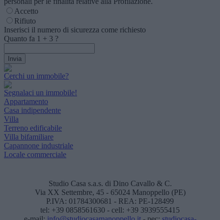
personali per le finalità relative alla Profilazione.
Accetto
Rifiuto
Inserisci il numero di sicurezza come richiesto
Quanto fa
1
+
3
?
Cerchi un immobile?
Segnalaci un immobile!
Appartamento
Casa indipendente
Villa
Terreno edificabile
Villa bifamiliare
Capannone industriale
Locale commerciale
Studio Casa s.a.s. di Dino Cavallo & C.
Via XX Settembre, 45 - 65024 Manoppello (PE)
P.IVA: 01784300681 - REA: PE-128499
tel: +39 0858561630 - cell: +39 3939555415
e-mail:
info@studiocasamanoppello.it
- pec:
studiocasa-