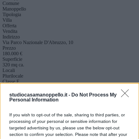
Comune
Manoppello
Tipologia
Villa
Offerta
Vendita
Indirizzo
Via Parco Nazionale D'Abruzzo, 10
Prezzo
180.000 €
Superficie
320 mq ca.
Locali
Plurilocale
Classe E.
G
studiocasamanoppello.it -
Do Not Process My
Personal Information
Descrizione
Altro
Mappa
If you wish to opt-out of the sale, sharing to third parties, or
**Splendida Villa Singola con Vista Panoramica in Vendita**
processing of your personal or sensitive information for
Scopri questa magnifica villa singola situata in una posizione rialzata
e panoramica, costruita negli anni '70 e ben tenuta, con dei lavori da
targeted advertising by us, please use the below opt-out
effettuare. Con una superficie totale di 320 mq distribuiti su due
section to confirm your selection. Please note that after your