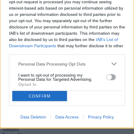
livelli, questa proprietà offre ampi spazi e comfort moderni. Il salone
opt-out request is processed you may continue seeing
di circa 100 mq con camino è perfetto per serate accoglienti, mentre
interest-based ads based on personal information utilized by
la cucina abitabile di 25 mq è ideale per i tuoi momenti culinari. La
us or personal information disclosed to third parties prior to
villa dispone di 5 camere da letto e 5 bagni, garantendo spazio e
your opt-out. You may separately opt-out of the further
privacy per tutta la famiglia. Il giardino recintato di 3400 mq è
un'oasi di tranquillità, perfetto per rilassarsi all'aperto. Goditi la vista
disclosure of your personal information by third parties on the
a 360° dall'ampio terrazzo, un luogo incantevole per ammirare il
IAB’s list of downstream participants. This information may
paesaggio circostante. La posizione panoramica e la riservatezza
also be disclosed by us to third parties on the
IAB’s List of
rendono questa villa un'opportunità unica. Completa di taverna,
Downstream Participants
that may further disclose it to other
garage, balcone e cantina, questa casa è pronta ad accogliere i suoi
third parties.
nuovi proprietari. Non perdere l'occasione di vivere in un luogo che
combina eleganza e praticità!
Personal Data Processing Opt Outs
Piano
Su più livelli
I want to opt-out of processing my
Anno
Personal Data for Targeted Advertising.
1970
Opted In
Camere
5
CONFIRM
Servizi
5
Giardino
Privato 4700 mq ca.
Data Deletion
Data Access
Privacy Policy
Cortile
Privato
Terrazzo