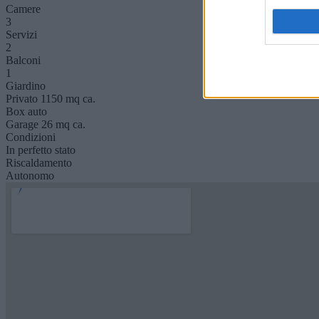
Camere
3
Servizi
2
Balconi
1
Giardino
Privato 1150 mq ca.
Box auto
Garage 26 mq ca.
Condizioni
In perfetto stato
Riscaldamento
Autonomo