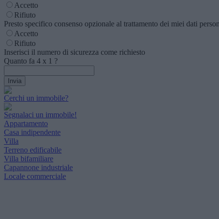
Accetto
Rifiuto
Presto specifico consenso opzionale al trattamento dei miei dati personal
Accetto
Rifiuto
Inserisci il numero di sicurezza come richiesto
Quanto fa
4
x
1
?
Cerchi un immobile?
Segnalaci un immobile!
Appartamento
Casa indipendente
Villa
Terreno edificabile
Villa bifamiliare
Capannone industriale
Locale commerciale