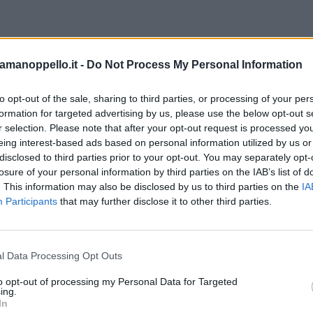
amanoppello.it -
Do Not Process My Personal Information
to opt-out of the sale, sharing to third parties, or processing of your per
formation for targeted advertising by us, please use the below opt-out s
r selection. Please note that after your opt-out request is processed y
eing interest-based ads based on personal information utilized by us or
disclosed to third parties prior to your opt-out. You may separately opt-
losure of your personal information by third parties on the IAB’s list of
. This information may also be disclosed by us to third parties on the
IA
ta splendida villa singola su due livelli, perfetta per chi cerca spazio,
Participants
that may further disclose it to other third parties.
sigenza. Al piano rialzato, troverai un accogliente ingresso, un luminos
iello: con ingresso indipendente, taverna, camera da letto, bagno e due c
a proprietà un garage con rimessa attrezzi e una corte esterna recintata 
nta un'opportunità unica. Con 8 locali, 2 bagni, terrazza e balcone, è pr
l Data Processing Opt Outs
re in un ambiente sereno e spazioso. Contattaci per maggiori dettagli!
to opt-out of processing my Personal Data for Targeted
ing.
In