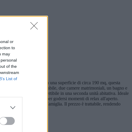
sonal or
ection to
ou may
 personal
out of the
 downstream
B’s List of
 comfort e versatilità. Con una superficie di circa 190 mq, questa
o soggiorno, una cucina abitabile, due camere matrimoniali, un bagno e
antine, è facilmente convertibile in una seconda unità abitativa. Ideale
di circa 1200 mq, perfetta per godersi momenti di relax all'aperto.
onta ad accogliere la tua famiglia. Il prezzo è trattabile, rendendo