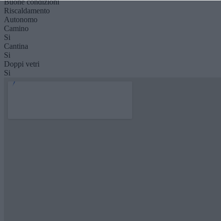
Buone condizioni
Riscaldamento
Autonomo
Camino
Si
Cantina
Si
Doppi vetri
Si