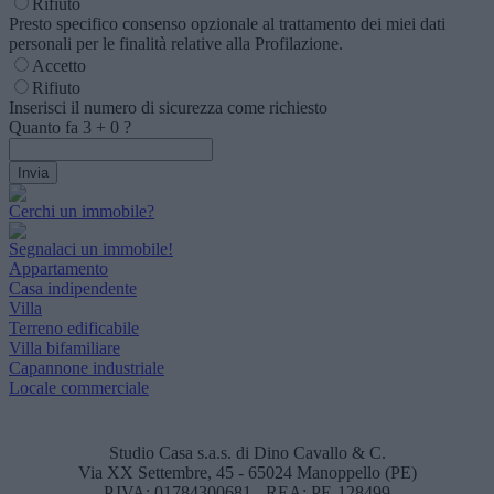
Rifiuto
Presto specifico consenso opzionale al trattamento dei miei dati
personali per le finalità relative alla Profilazione.
Accetto
Rifiuto
Inserisci il numero di sicurezza come richiesto
Quanto fa
3
+
0
?
Cerchi un immobile?
Segnalaci un immobile!
Appartamento
Casa indipendente
Villa
Terreno edificabile
Villa bifamiliare
Capannone industriale
Locale commerciale
Studio Casa s.a.s. di Dino Cavallo & C.
Via XX Settembre, 45 - 65024 Manoppello (PE)
P.IVA: 01784300681 - REA: PE-128499