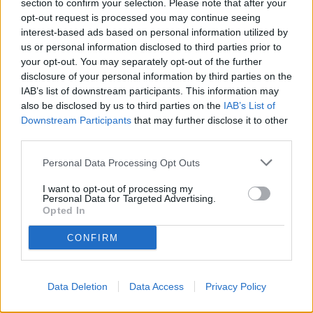
ovest. Completano la proprietà un'ampia cantina al piano terra e un
section to confirm your selection. Please note that after your
giardino privato, perfetto per momenti di relax all'aperto. Costruita
opt-out request is processed you may continue seeing
nel 1990, la casa si presenta in buone condizioni generali ed è pronta
interest-based ads based on personal information utilized by
per essere abitata subito. Con una superficie commerciale di 210 m²
us or personal information disclosed to third parties prior to
e calpestabile di 200 m², questa villetta è perfetta per chi cerca
your opt-out. You may separately opt-out of the further
spazio e funzionalità. Il riscaldamento assicura comfort tutto l'anno.
Non perdere l'opportunità di vivere in una casa che combina
disclosure of your personal information by third parties on the
tranquillità e praticità. Contattaci per maggiori informazioni!
IAB’s list of downstream participants. This information may
Piano
also be disclosed by us to third parties on the
IAB’s List of
Piano Terra
Downstream Participants
that may further disclose it to other
Anno
third parties.
1990
Camere
Personal Data Processing Opt Outs
3
Servizi
I want to opt-out of processing my
2
Personal Data for Targeted Advertising.
Balconi
Opted In
1 (40 mq ca.)
Giardino
CONFIRM
Privato 250 mq ca.
Cortile
Privato
Box auto
Data Deletion
Data Access
Privacy Policy
Posto auto scoperto
Condizioni