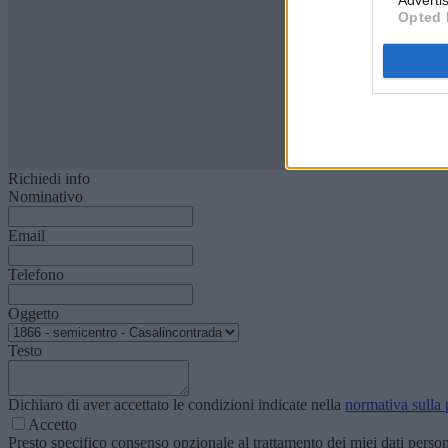
Advertis
Opted 
Richiedi info
Nominativo
Email
Telefono
Oggetto
Testo
Dichiaro di aver accettato le condizioni indicate nella
normativa sulla 
Accetto
Presto specifico consenso opzionale al trattamento dei miei dati personal