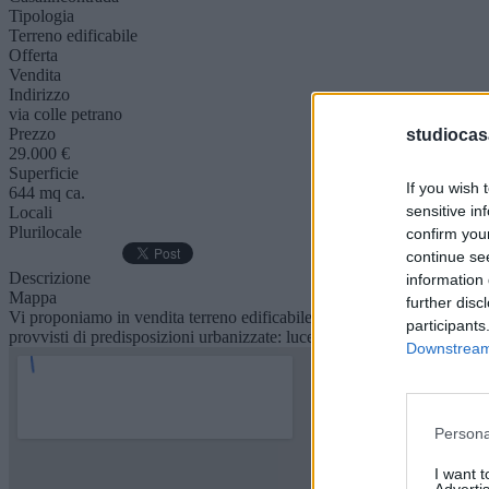
Tipologia
Terreno edificabile
Offerta
Vendita
Indirizzo
via colle petrano
Prezzo
studiocas
29.000 €
Superficie
If you wish 
644 mq ca.
sensitive in
Locali
Plurilocale
confirm you
continue se
Descrizione
information 
Mappa
further disc
Vi proponiamo in vendita terreno edificabile di mq 644, di cui 521 edifi
participants
provvisti di predisposizioni urbanizzate: luce, metano, acqua, telefono
Downstream 
Persona
I want 