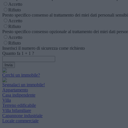
Accetto
Rifiuto
Presto specifico consenso al trattamento dei miei dati personali sensibili
Accetto
Rifiuto
Presto specifico consenso opzionale al trattamento dei miei dati personal
Accetto
Rifiuto
Inserisci il numero di sicurezza come richiesto
Quanto fa
1
+
1
?
Cerchi un immobile?
Segnalaci un immobile!
Appartamento
Casa indipendente
Villa
Terreno edificabile
Villa bifamiliare
Capannone industriale
Locale commerciale