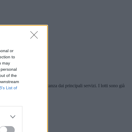
sonal or
ection to
ou may
 personal
out of the
 downstream
, soleggiata e a poca distanza dai principali servizi. I lotti sono già
B’s List of