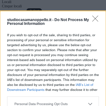
Locali
Cinque locali
Descrizione
studiocasamanoppello.it -
Do Not Process My
Altro
Personal Information
Mappa
TORRE DE' PASSERI: Proponiamo in vendita casa indipendente
su due livelli con piano seminterrato. Al piano terra: ingresso, ampio
If you wish to opt-out of the sale, sharing to third parties, or
soggiorno, cucina abitabile con balcone, bagno. Al primo piano:
processing of your personal or sensitive information for
piccola mansarda, due ampie camere da letto, bagno grande con
targeted advertising by us, please use the below opt-out
vasca e doccia. E' inoltre presente, al piano seminterrato, una
section to confirm your selection. Please note that after your
comoda cantina allo stato grezzo.
Piano
opt-out request is processed you may continue seeing
Su più livelli
interest-based ads based on personal information utilized by
Anno
us or personal information disclosed to third parties prior to
1967
your opt-out. You may separately opt-out of the further
Camere
disclosure of your personal information by third parties on the
2
IAB’s list of downstream participants. This information may
Servizi
2
also be disclosed by us to third parties on the
IAB’s List of
Balconi
Downstream Participants
that may further disclose it to other
1 (4 mq ca.)
third parties.
Giardino
Privato 15 mq ca.
Personal Data Processing Opt Outs
Condizioni