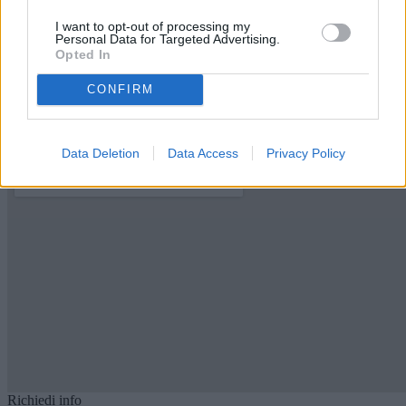
Buone condizioni
I want to opt-out of processing my
Riscaldamento
Personal Data for Targeted Advertising.
Autonomo
Opted In
Cantina
Si
CONFIRM
Cucina
Si
Data Deletion
Data Access
Privacy Policy
Richiedi info