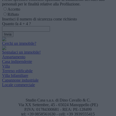
personali per le finalità relative alla Profilazione.
Accetto
Rifiuto
Inserisci il numero di sicurezza come richiesto
Quanto fa
4
+
4
?
Cerchi un immobile?
Segnalaci un immobile!
Appartamento
Casa indipendente
Villa
Terreno edificabile
Villa bifamiliare
Capannone industriale
Locale commerciale
Studio Casa s.a.s. di Dino Cavallo & C.
Via XX Settembre, 45 - 65024 Manoppello (PE)
P.IVA: 01784300681 - REA: PE-128499
tel: +39 0858561630 - cell: +39 3939555415