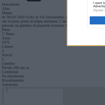
I want 
Descrizione
Advertis
Altro
Opted 
Mappa
rif. MAN-1820 Scafa: in Via Alessandrini, a poca distanza da tutti i s
sito al piano primo di ampia metratura. L'immobile è composto da ingr
presente un giardino di proprietà esclusiva. Gli spazi esterni ed intern
Piano
1° Piano
Anno
1975
Camere
3
Servizi
2
Giardino
Privato 200 mq ca.
Condizioni
Da ristrutturare
Riscaldamento
Autonomo