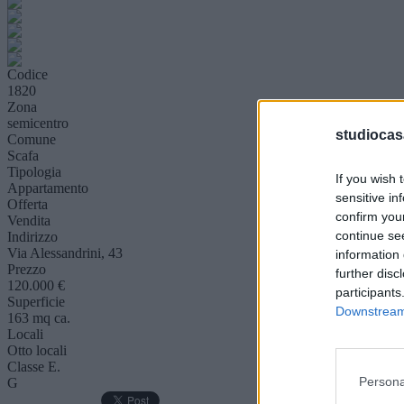
Codice
1820
Zona
semicentro
studiocas
Comune
Scafa
Tipologia
If you wish 
Appartamento
sensitive in
Offerta
confirm you
Vendita
continue se
Indirizzo
Via Alessandrini, 43
information 
Prezzo
further disc
120.000 €
participants
Superficie
Downstream 
163 mq ca.
Locali
Otto locali
Classe E.
Persona
G