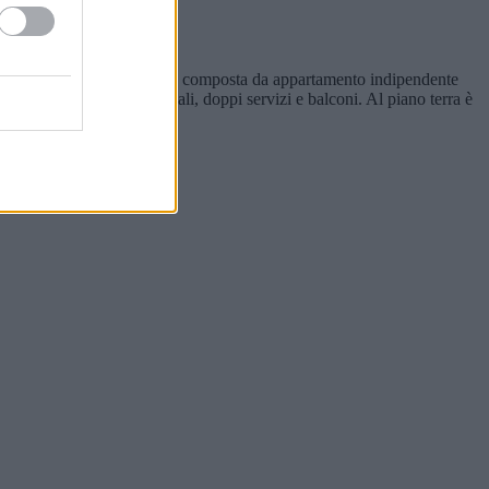
mo di porzione di casa singola composta da appartamento indipendente
gno, 3 camere matrimoniali, doppi servizi e balconi. Al piano terra è