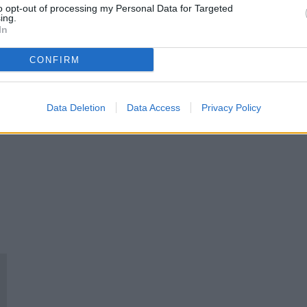
to opt-out of processing my Personal Data for Targeted
ing.
In
ervizi e al tempo stesso in posizione tranquilla e soleggiata, disponia
CONFIRM
esso, ampio soggiorno, cucina abitabile, studio o vano pluriuso, disimpe
i sono ampi, immobile da semiristrutturare, prezzo trattabile.
Data Deletion
Data Access
Privacy Policy