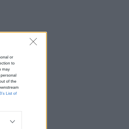
sonal or
ection to
ou may
 personal
out of the
 downstream
B’s List of