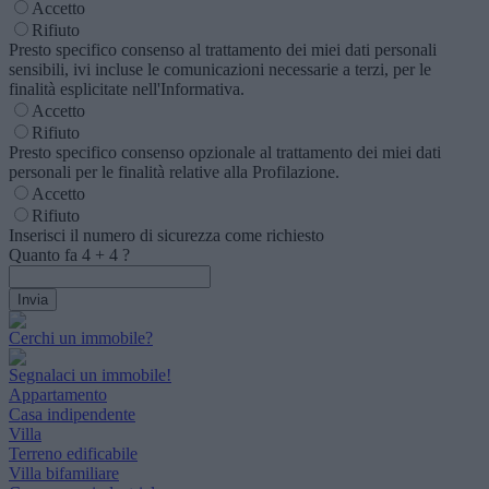
Accetto
Rifiuto
Presto specifico consenso al trattamento dei miei dati personali
sensibili, ivi incluse le comunicazioni necessarie a terzi, per le
finalità esplicitate nell'Informativa.
Accetto
Rifiuto
Presto specifico consenso opzionale al trattamento dei miei dati
personali per le finalità relative alla Profilazione.
Accetto
Rifiuto
Inserisci il numero di sicurezza come richiesto
Quanto fa
4
+
4
?
Cerchi un immobile?
Segnalaci un immobile!
Appartamento
Casa indipendente
Villa
Terreno edificabile
Villa bifamiliare