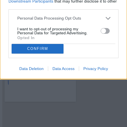
Downstream Participants
that may further disclose it to other
energetica G.
third parties.
Piano
1° Piano
Personal Data Processing Opt Outs
Anno
1980
I want to opt-out of processing my
Camere
Personal Data for Targeted Advertising.
2
Opted In
Servizi
2
CONFIRM
Balconi
2 (20 mq ca.)
Condizioni
Buone condizioni
Data Deletion
Data Access
Privacy Policy
Riscaldamento
Autonomo