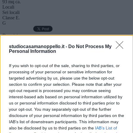
93 mq ca.
Locali
Sei locali
Classe E.
G
Descrizione
Altro
Mappa
studiocasamanoppello.it -
Do Not Process My
Personal Information
**Appartamento in Vendita - Investimento Ideale** Scopri questo
affascinante appartamento situato al primo piano di un piccolo
stabile composto da sole quattro unità abitative. Con una superficie
If you wish to opt-out of the sale, sharing to third parties, or
commerciale di 93 m², l'immobile offre ampi spazi ben distribuiti.
processing of your personal or sensitive information for
All'ingresso, un luminoso soggiorno con cucina abitabile a vista ti
targeted advertising by us, please use the below opt-out
accoglie, perfetto per momenti di convivialità. Il disimpegno
conduce alla camera matrimoniale e alla camera doppia, entrambe
section to confirm your selection. Please note that after your
spaziose e confortevoli. I due bagni, uno con vasca e un secondo di
opt-out request is processed you may continue seeing
servizio, assicurano praticità quotidiana. L'appartamento vanta due
interest-based ads based on personal information utilized by
balconi perimetrali, ideali per godere di momenti all'aria aperta.
us or personal information disclosed to third parties prior to
Attualmente locato a uno studio professionale, garantisce un'ottima
your opt-out. You may separately opt-out of the further
rendita mensile fino al 31 marzo 2027, rendendolo un'opportunità
disclosure of your personal information by third parties on the
imperdibile per chi cerca un investimento sicuro. Le condizioni
generali dell'immobile sono molto buone, con un orientamento che
IAB’s list of downstream participants. This information may
abbraccia il Nord, Sud ed Est. Non perdere l'occasione di visitare
also be disclosed by us to third parties on the
IAB’s List of
questo appartamento del 1980, dotato di ascensore e classe