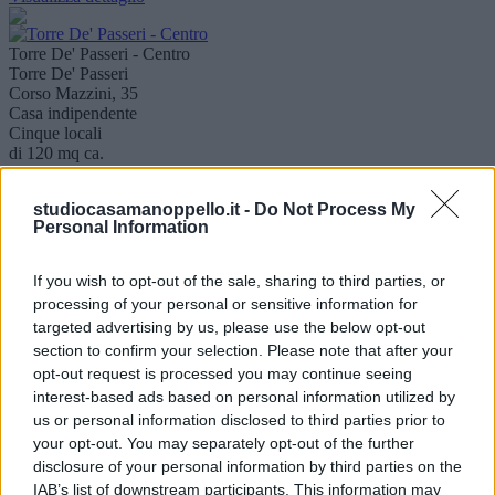
Torre De' Passeri - Centro
Torre De' Passeri
Corso Mazzini, 35
Casa indipendente
Cinque locali
di 120 mq ca.
Vendesi a
60.000 €
studiocasamanoppello.it -
Do Not Process My
TORRE DE' PASSERI: Proponiamo in vendita casa indipendente
Personal Information
su due livelli con piano seminterrato. Al piano terra: ingresso, ampio
soggiorno,..
Visualizza dettaglio
If you wish to opt-out of the sale, sharing to third parties, or
processing of your personal or sensitive information for
targeted advertising by us, please use the below opt-out
Centro Storico
Manoppello
section to confirm your selection. Please note that after your
Rione Fara, 5
opt-out request is processed you may continue seeing
Casa indipendente
interest-based ads based on personal information utilized by
Sette locali
us or personal information disclosed to third parties prior to
di 150 mq ca.
your opt-out. You may separately opt-out of the further
Vendesi a
disclosure of your personal information by third parties on the
75.000 €
"Casa indipendente in Manoppello Centro Storico" Vieni a scoprire
IAB’s list of downstream participants. This information may