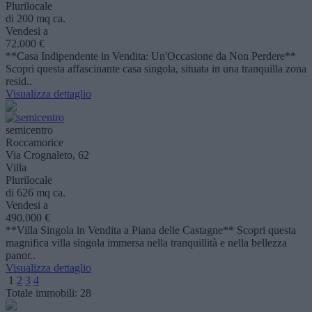
Plurilocale
di 200 mq ca.
Vendesi a
72.000 €
**Casa Indipendente in Vendita: Un'Occasione da Non Perdere**
Scopri questa affascinante casa singola, situata in una tranquilla zona
resid..
Visualizza dettaglio
semicentro
Roccamorice
Via Crognaleto, 62
Villa
Plurilocale
di 626 mq ca.
Vendesi a
490.000 €
**Villa Singola in Vendita a Piana delle Castagne** Scopri questa
magnifica villa singola immersa nella tranquillità e nella bellezza
panor..
Visualizza dettaglio
1
2
3
4
Totale immobili:
28