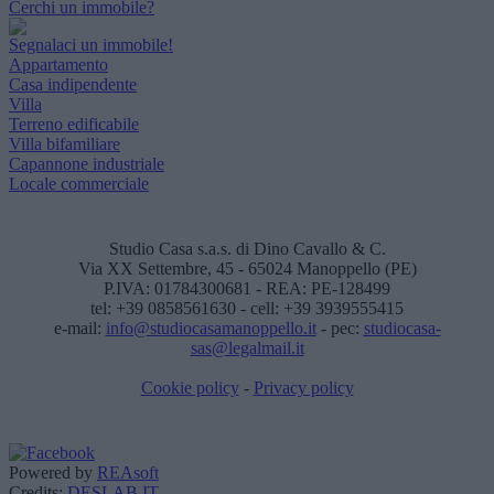
Cerchi un immobile?
Segnalaci un immobile!
Appartamento
Casa indipendente
Villa
Terreno edificabile
Villa bifamiliare
Capannone industriale
Locale commerciale
Studio Casa s.a.s. di Dino Cavallo & C.
Via XX Settembre, 45 - 65024 Manoppello (PE)
P.IVA: 01784300681 - REA: PE-128499
tel: +39 0858561630 - cell: +39 3939555415
e-mail:
info@studiocasamanoppello.it
- pec:
studiocasa-
sas@legalmail.it
Cookie policy
-
Privacy policy
Powered by
REAsoft
Credits:
DESLAB.IT