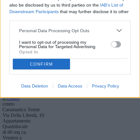
questa fantastica soluzione nel cuore del centro storico di
also be disclosed by us to third parties on the
IAB’s List of
Manoppello. I..
Downstream Participants
that may further disclose it to other
Visualizza dettaglio
third parties.
Personal Data Processing Opt Outs
Centro Storico
Scafa
I want to opt-out of processing my
Via I Maggio, 23
Personal Data for Targeted Advertising.
Casa indipendente
Opted In
di 125 mq ca.
Vendesi a
CONFIRM
75.000 €
SCAFA: Vi proponiamo in vendita, in Via I Maggio, una graziosa
casa indipendente posta su due livelli: al piano terra, grande cucina
abitabi..
Data Deletion
Data Access
Privacy Policy
Visualizza dettaglio
centro
Caramanico Terme
Via Della Libertà, 10
Appartamento
Quadrilocale
di 60 mq ca.
Vendesi a